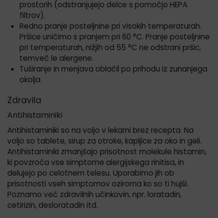
prostorih (odstranjujejo delce s pomočjo HEPA
filtrov).
Redno pranje posteljnine pri visokih temperaturah.
Pršice uničimo s pranjem pri 60 °C. Pranje posteljnine
pri temperaturah, nižjih od 55 °C ne odstrani pršic,
temveč le alergene.
Tuširanje in menjava oblačil po prihodu iz zunanjega
okolja.
Zdravila
Antihistaminiki
Antihistaminiki so na voljo v lekarni brez recepta. Na
voljo so tablete, sirup za otroke, kapljice za oko in geli.
Antihistaminiki zmanjšajo prisotnost molekule histamin,
ki povzroča vse simptome alergijskega rinitisa, in
delujejo po celotnem telesu. Uporabimo jih ob
prisotnosti vseh simptomov oziroma ko so ti hujši.
Poznamo več zdravilnih učinkovin, npr. loratadin,
cetirizin, desloratadin itd.