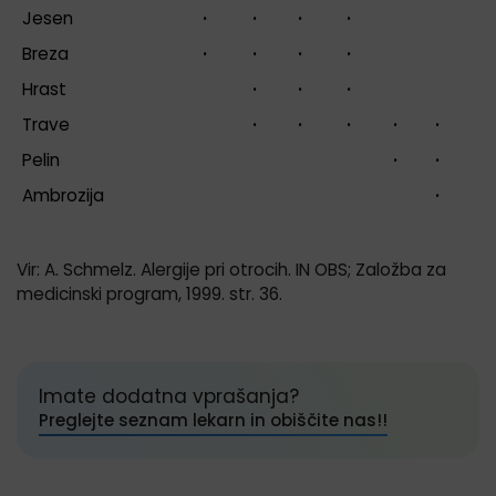
Jesen
·
·
·
·
Breza
·
·
·
·
Hrast
·
·
·
Trave
·
·
·
·
·
·
Pelin
·
·
·
Ambrozija
·
·
Vir: A. Schmelz. Alergije pri otrocih. IN OBS; Založba za
medicinski program, 1999. str. 36.
Imate dodatna vprašanja?
Preglejte seznam lekarn in obiščite nas!!
Predhodni in/ali naslednji nasvet