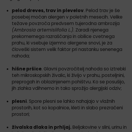
pelod dreves, trav in plevelov
. Pelod trav je še
posebej močan alergen v poletnih mesecih. Velike
težave povzroča predvsem tujerodna ambrozija
(Ambrosia artemisiifolia L.)
. Zaradi njenega
prekomernega razraščanja in obilice cvetnega
prahu, ki vsebuje izjemno alergene snovi, je za
človeški sistem velik faktor pri nastanku senenega
nahoda;
hišne pršice
. Glavni povzročitelj nahoda so iztrebki
teh mikroskopskih živalic, ki živijo v prahu, posteljnini,
preprogah in oblazinjenem pohištvu. Ko se posušijo,
jih zlahka vdihnemo in tako sprožijo alergijski odziv;
plesni
. Spore plesni se lahko nahajajo v vlažnih
prostorih, kot so kopalnice, kleti in slabo prezračeni
prostori;
živalska dlaka in prhljaj.
Beljakovine v slini, urinu in