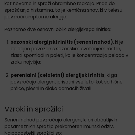
kot nevarne in sproži obrambno reakcijo. Pride do
sproščanja histamina, to je kemična snov, ki v telesu
povzroči simptome alergije.
Poznamo dve osnovni obliki alergijskega rinitisa:
sezonski alergijski rinitis (seneni nahod)
, ki je
običajno povezan s sezonskim cvetenjem rastlin,
zlasti spomladi in poleti, ko je koncentracija peloda v
zraku najvišja;
perenialni (celoletni) alergijski rinitis
, ki ga
povzročajo alergeni, prisotni vse leto, kot so hišne
pršice, plesni in dlaka domačih živali.
Vzroki in sprožilci
Seneni nahod povzročajo alergeni, ki pri občutljivih
posameznikih sprožijo prekomeren imunski odziv.
Najpogostejši sprožilci so: