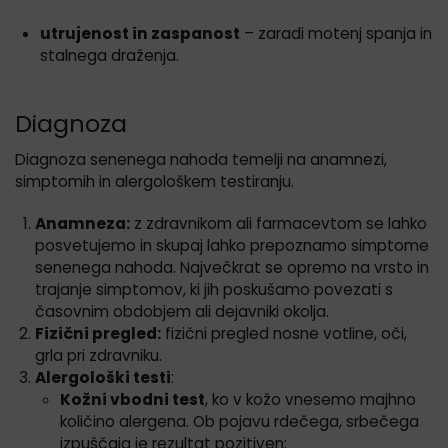
utrujenost in zaspanost
– zaradi motenj spanja in
stalnega draženja.
Diagnoza
Diagnoza senenega nahoda temelji na anamnezi,
simptomih in alergološkem testiranju.
Anamneza:
z zdravnikom ali farmacevtom se lahko
posvetujemo in skupaj lahko prepoznamo simptome
senenega nahoda. Največkrat se opremo na vrsto in
trajanje simptomov, ki jih poskušamo povezati s
časovnim obdobjem ali dejavniki okolja.
Fizični pregled:
fizični pregled nosne votline, oči,
grla pri zdravniku.
Alergološki testi
:
Kožni vbodni test
, ko v kožo vnesemo majhno
količino alergena. Ob pojavu rdečega, srbečega
izpuščaja je rezultat pozitiven;