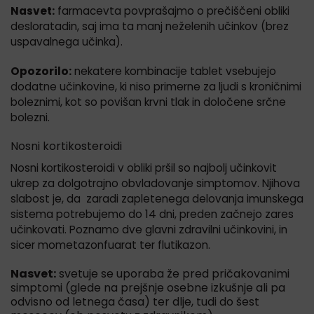
Nasvet:
farmacevta povprašajmo o prečiščeni obliki
desloratadin, saj ima ta manj neželenih učinkov (brez
uspavalnega učinka).
Opozorilo:
nekatere kombinacije tablet vsebujejo
dodatne učinkovine, ki niso primerne za ljudi s kroničnimi
boleznimi, kot so povišan krvni tlak in določene srčne
bolezni.
Nosni kortikosteroidi
Nosni kortikosteroidi v obliki pršil so najbolj učinkovit
ukrep za dolgotrajno obvladovanje simptomov. Njihova
slabost je, da zaradi zapletenega delovanja imunskega
sistema potrebujemo do 14 dni, preden začnejo zares
učinkovati. Poznamo dve glavni zdravilni učinkovini, in
sicer mometazonfuarat ter flutikazon.
Nasvet:
svetuje se uporaba že pred pričakovanimi
simptomi (glede na prejšnje osebne izkušnje ali pa
odvisno od letnega časa) ter dlje, tudi do šest