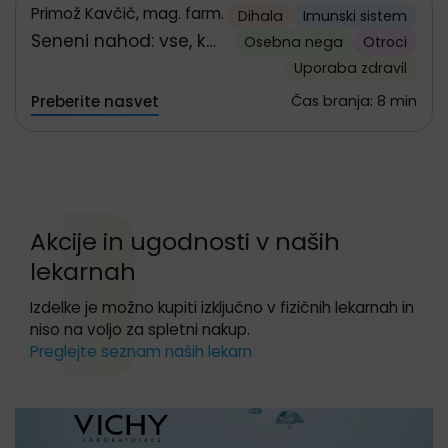
Primož Kavčič, mag. farm.
Dihala
Imunski sistem
Seneni nahod: vse, kar
Osebna nega
Otroci
morate vedeti o
Uporaba zdravil
alergijskem rinitisu
Preberite nasvet
Čas branja: 8 min
Preskoči sekcijo Akcije in ugodnosti
Akcije in ugodnosti v naših
lekarnah
Izdelke je možno kupiti izključno v fizičnih lekarnah in
niso na voljo za spletni nakup.
Preglejte seznam naših lekarn