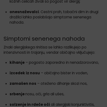
kožnih celicah živali so pogost vir alergij;
onesnaževalci
. Cestni prah, tobačni dim in drugi
dražilci lahko poslabšajo simptome senenega
nahoda.
Simptomi senenega nahoda
Znaki alergijskega rinitisa se lahko razlikujejo po
intenzivnosti in trajanju, vendar običajno vključujejo:
kihanje
– pogosto zaporedno in nenadzorovano,
izcedek iz nosu
– običajno bister in voden,
zamašen nos
– oteženo dihanje skozi nos,
srbenje
nosu, oči, grla ali ušes,
solzenje in rdeče oči
ali alergijski konjunktivitis,