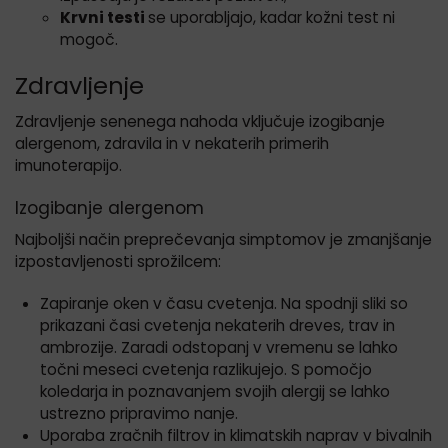
Krvni testi
se uporabljajo, kadar kožni test ni
mogoč.
Zdravljenje
Zdravljenje senenega nahoda vključuje izogibanje
alergenom, zdravila in v nekaterih primerih
imunoterapijo.
Izogibanje alergenom
Najboljši način preprečevanja simptomov je zmanjšanje
izpostavljenosti sprožilcem:
Zapiranje oken v času cvetenja. Na spodnji sliki so
prikazani časi cvetenja nekaterih dreves, trav in
ambrozije. Zaradi odstopanj v vremenu se lahko
točni meseci cvetenja razlikujejo. S pomočjo
koledarja in poznavanjem svojih alergij se lahko
ustrezno pripravimo nanje.
Uporaba zračnih filtrov in klimatskih naprav v bivalnih