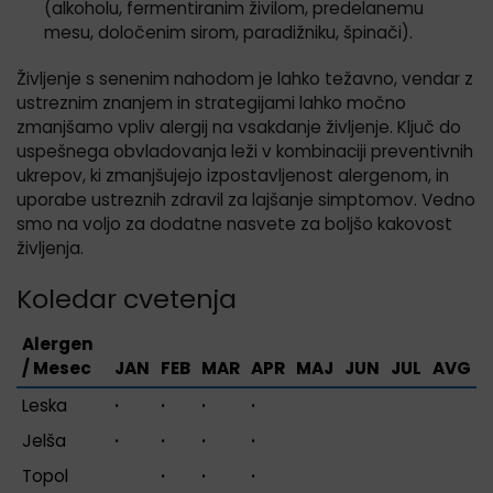
(alkoholu, fermentiranim živilom, predelanemu
mesu, določenim sirom, paradižniku, špinači).
Življenje s senenim nahodom je lahko težavno, vendar z
ustreznim znanjem in strategijami lahko močno
zmanjšamo vpliv alergij na vsakdanje življenje. Ključ do
uspešnega obvladovanja leži v kombinaciji preventivnih
ukrepov, ki zmanjšujejo izpostavljenost alergenom, in
uporabe ustreznih zdravil za lajšanje simptomov. Vedno
smo na voljo za dodatne nasvete za boljšo kakovost
življenja.
Koledar cvetenja
Alergen
/ Mesec
JAN
FEB
MAR
APR
MAJ
JUN
JUL
AVG
S
Leska
·
·
·
·
Jelša
·
·
·
·
Topol
·
·
·