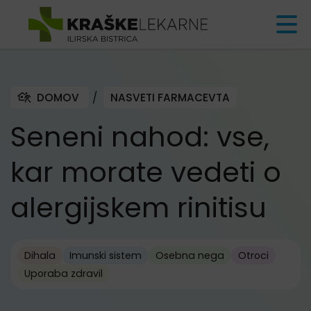
Skoči na vsebino
DOMOV
/
NASVETI FARMACEVTA
Seneni nahod: vse,
kar morate vedeti o
alergijskem rinitisu
Dihala
Imunski sistem
Osebna nega
Otroci
Uporaba zdravil