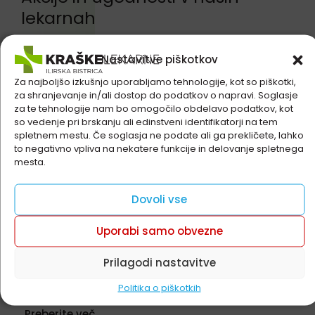
lekarnah
Izdelke je možno kupiti izključno v fizičnih lekarnah in
niso na voljo za spletni nakup.
Nastavitve piškotkov
Preglejte seznam naših lekarn
Za najboljšo izkušnjo uporabljamo tehnologije, kot so piškotki,
za shranjevanje in/ali dostop do podatkov o napravi. Soglasje
za te tehnologije nam bo omogočilo obdelavo podatkov, kot
so vedenje pri brskanju ali edinstveni identifikatorji na tem
spletnem mestu. Če soglasja ne podate ali ga prekličete, lahko
to negativno vpliva na nekatere funkcije in delovanje spletnega
mesta.
Dovoli vse
Uporabi samo obvezne
Prilagodi nastavitve
Vichy Capital Soleil -30%
Politika o piškotkih
Akcija velja do 9. 8. 2026
Preberite več