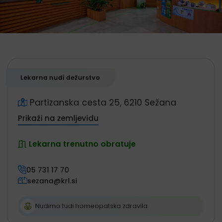
Generalne informacije
Lekarna nudi dežurstvo
Partizanska cesta 25, 6210 Sežana
Prikaži na zemljevidu
Lekarna trenutno obratuje
05 731 17 70
sezana@krl.si
Nudimo tudi homeopatska zdravila