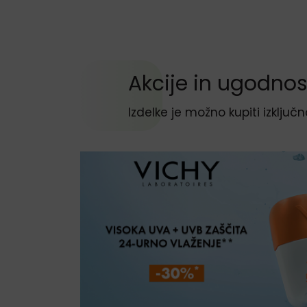
Preskoči sekcijo Akcije in ugodnosti
Akcije in ugodnos
Izdelke je možno kupiti izključn