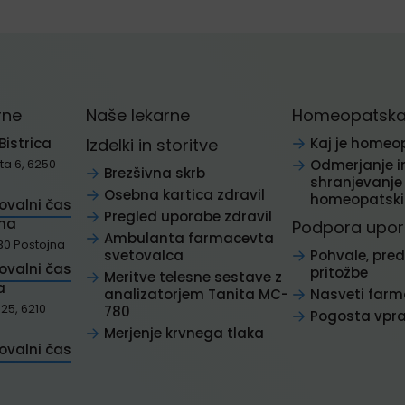
rne
Naše lekarne
Homeopatska 
Bistrica
Izdelki in storitve
Kaj je homeo
a 6, 6250
Odmerjanje i
Brezšivna skrb
shranjevanje
Osebna kartica zdravil
homeopatskih
tovalni čas
Pregled uporabe zdravil
jna
Podpora upo
Ambulanta farmacevta
30 Postojna
svetovalca
Pohvale, pred
tovalni čas
pritožbe
Meritve telesne sestave z
a
analizatorjem Tanita MC-
Nasveti far
25, 6210
780
Pogosta vpr
Merjenje krvnega tlaka
tovalni čas