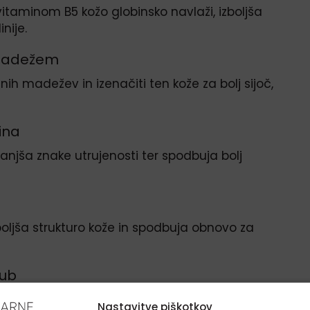
 vitaminom B5 kožo globinsko navlaži, izboljša
nije.
 madežem
 madežev in izenačiti ten kože za bolj sijoč,
ina
anjša znake utrujenosti ter spodbuja bolj
zboljša strukturo kože in spodbuja obnovo za
gub
nje izrazitih gub in izboljšanje čvrstosti kože.
Nastavitve piškotkov