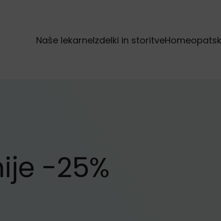
Naše lekarne
Izdelki in storitve
Homeopatska
nije -25%