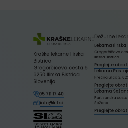
Dežurne leka
Lekarna Ilirska 
Gregorčičeva cest
Kraške lekarne Ilirska
Ilirska Bistrica
Bistrica
Preglejte obra
Gregorčičeva cesta 6
Lekarna Posto
6250 Ilirska Bistrica
Prečna ulica 2, 62
Slovenija
Preglejte obra
Lekarna Sežan
05 711 17 40
Partizanska cesta 
info@krl.si
Sežana
Preglejte obra