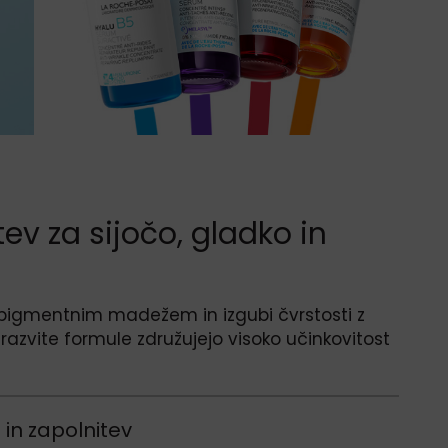
ev za sijočo, gladko in
pigmentnim madežem in izgubi čvrstosti z
razvite formule združujejo visoko učinkovitost
 in zapolnitev