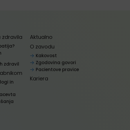
zdravila
Aktualno
patija?
O zavodu
n
Kakovost
Zgodovina govori
 zdravil
Pacientove pravice
rabnikom
Kariera
logi in
macevta
ašanja