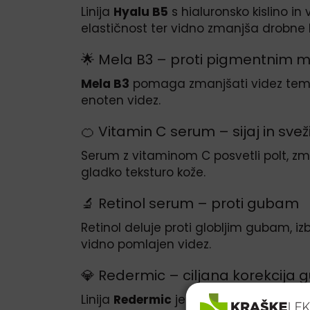
Linija
Hyalu B5
s hialuronsko kislino in
elastičnost ter vidno zmanjša drobne li
🌟 Mela B3 – proti pigmentnim
Mela B3
pomaga zmanjšati videz temnih
enoten videz.
🍊 Vitamin C serum – sijaj in svež
Serum z vitaminom C posvetli polt, zm
gladko teksturo kože.
🔬 Retinol serum – proti gubam
Retinol deluje proti globljim gubam, i
vidno pomlajen videz.
💎 Redermic – ciljana korekcija 
Linija
Redermic
je zasnovana za zmanjša