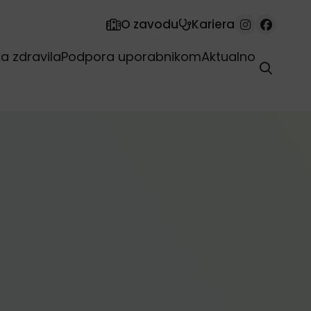
O zavodu
Kariera
 zdravila
Podpora uporabnikom
Aktualno