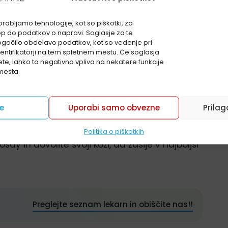
rabljamo tehnologije, kot so piškotki, za
e-Posay?
op do podatkov o napravi. Soglasje za te
gočilo obdelavo podatkov, kot so vedenje pri
identifikatorji na tem spletnem mestu. Če soglasja
ete, lahko to negativno vpliva na nekatere funkcije
ovitostjo
mesta.
se
Uporabi samo obvezne
Prilag
igmentni madeži ali izguba sijaja – ustvarite
s.
Politika o piškotkih
ay in dovolite svoji koži, da zasije v najboljši
Preglejte seznam lekarn in obiščite nas!!