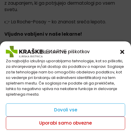
z zaupanjem, ki ga potrjujejo dermatologi po vsem
svetu.
👉 La Roche-Posay – ko znanost sreča lepoto.
Vljudno vabljeni v naše lekarne!
Nastavitve piškotkov
Imate dodatna vprašanja?
Za najboljšo izkušnjo uporabljamo tehnologije, kot so piškotki,
za shranjevanje in/ali dostop do podatkov o napravi. Soglasje
Preglejte seznam lekarn in obiščite nas!!
za te tehnologije nam bo omogočilo obdelavo podatkov, kot
so vedenje pri brskanju ali edinstveni identifikatorji na tem
spletnem mestu. Če soglasja ne podate ali ga prekličete,
lahko to negativno vpliva na nekatere funkcije in delovanje
Preskoči sekcijo Akcije in ugodnosti
spletnega mesta.
Akcije in ugodnosti v naših
lekarnah
Dovoli vse
Izdelke je možno kupiti izključno v fizičnih lekarnah in
Uporabi samo obvezne
niso na voljo za spletni nakup.