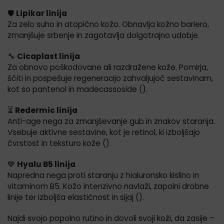
🛡️
Lipikar linija
Za zelo suho in atopično kožo. Obnavlja kožno bariero,
zmanjšuje srbenje in zagotavlja dolgotrajno udobje.
🔧
Cicaplast linija
Za obnovo poškodovane ali razdražene kože. Pomirja,
ščiti in pospešuje regeneracijo zahvaljujoč sestavinam,
kot so pantenol in madecassoside ().
⏳
Redermic linija
Anti-age nega za zmanjševanje gub in znakov staranja.
Vsebuje aktivne sestavine, kot je retinol, ki izboljšajo
čvrstost in teksturo kože ().
💙
Hyalu B5 linija
Napredna nega proti staranju z hialuronsko kislino in
vitaminom B5. Kožo intenzivno navlaži, zapolni drobne
linije ter izboljša elastičnost in sijaj ().
Najdi svojo popolno rutino in dovoli svoji koži, da zasije –