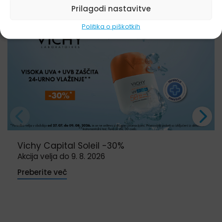
Preglejte seznam naših lekarn
Prilagodi nastavitve
Politika o piškotkih
Vichy Capital Soleil -30%
Akcija velja do 9. 8. 2026
Preberite več