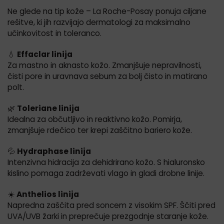
Ne glede na tip kože – La Roche-Posay ponuja ciljane
rešitve, ki jih razvijajo dermatologi za maksimalno
učinkovitost in toleranco.
💧
Effaclar linija
Za mastno in aknasto kožo. Zmanjšuje nepravilnosti,
čisti pore in uravnava sebum za bolj čisto in matirano
polt.
🌿
Toleriane linija
Idealna za občutljivo in reaktivno kožo. Pomirja,
zmanjšuje rdečico ter krepi zaščitno bariero kože.
💦
Hydraphase linija
Intenzivna hidracija za dehidrirano kožo. S hialuronsko
kislino pomaga zadrževati vlago in gladi drobne linije.
☀️
Anthelios linija
Napredna zaščita pred soncem z visokim SPF. Ščiti pred
UVA/UVB žarki in preprečuje prezgodnje staranje kože.