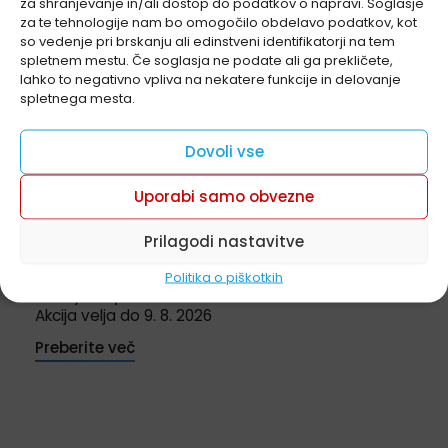
za shranjevanje in/ali dostop do podatkov o napravi. Soglasje
Preglejte seznam naših lekarn
za te tehnologije nam bo omogočilo obdelavo podatkov, kot
so vedenje pri brskanju ali edinstveni identifikatorji na tem
spletnem mestu. Če soglasja ne podate ali ga prekličete,
lahko to negativno vpliva na nekatere funkcije in delovanje
spletnega mesta.
Dovoli vse
Uporabi samo obvezne
Prilagodi nastavitve
Politika o piškotkih
Vichy Capital Soleil -30%
Akcija velja do 9. 8. 2026
Preberite več