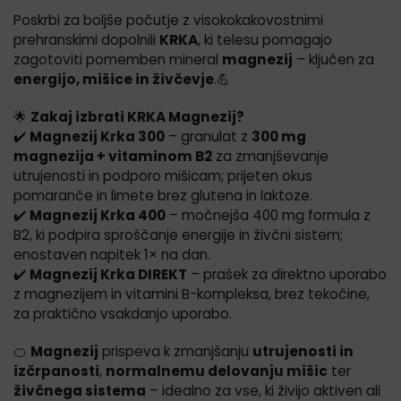
Poskrbi za boljše počutje z visokokakovostnimi
prehranskimi dopolnili
KRKA
, ki telesu pomagajo
zagotoviti pomemben mineral
magnezij
– ključen za
energijo, mišice in živčevje
.💪
🌟
Zakaj izbrati KRKA Magnezij?
✔️
Magnezij Krka 300
– granulat z
300 mg
magnezija + vitaminom B2
za zmanjševanje
utrujenosti in podporo mišicam; prijeten okus
pomaranče in limete brez glutena in laktoze.
✔️
Magnezij Krka 400
– močnejša 400 mg formula z
B2, ki podpira sproščanje energije in živčni sistem;
enostaven napitek 1× na dan.
✔️
Magnezij Krka DIREKT
– prašek za direktno uporabo
z magnezijem in vitamini B-kompleksa, brez tekočine,
za praktično vsakdanjo uporabo.
🍊
Magnezij
prispeva k zmanjšanju
utrujenosti in
izčrpanosti
,
normalnemu delovanju mišic
ter
živčnega sistema
– idealno za vse, ki živijo aktiven ali