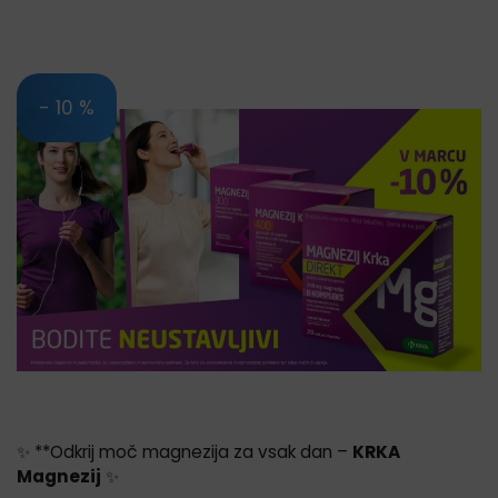
- 10 %
✨ **Odkrij moč magnezija za vsak dan –
KRKA
Magnezij
✨