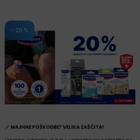
- 20 %
🩹
MAJHNE POŠKODBE? VELIKA ZAŠČITA!