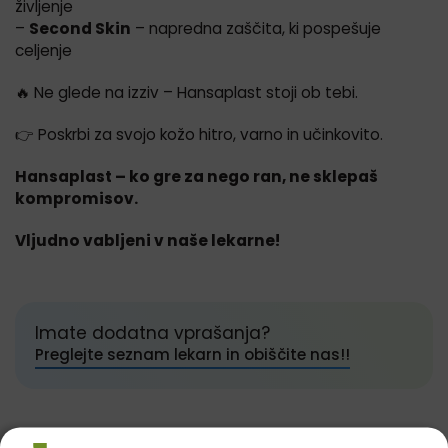
življenje
–
Second Skin
– napredna zaščita, ki pospešuje
celjenje
🔥 Ne glede na izziv – Hansaplast stoji ob tebi.
👉 Poskrbi za svojo kožo hitro, varno in učinkovito.
Hansaplast – ko gre za nego ran, ne sklepaš
kompromisov.
Vljudno vabljeni v naše lekarne!
Imate dodatna vprašanja?
Preglejte seznam lekarn in obiščite nas!!
Preskoči sekcijo Akcije in ugodnosti