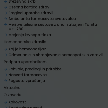
Brezšivna skrb
Osebna kartica zdravil
Pregled uporabe zdravil
Ambulanta farmacevta svetovalca
Meritve telesne sestave z analizatorjem Tanita
MC-780
Merjenje krvnega tlaka
Homeopatska zdravila
Kaj je homeopatija?
Odmerjanje in shranjevanje homeopatskih zdravil
Podpora uporabnikom
Pohvale, predlogi in pritožbe
Nasveti farmacevta
Pogosta vprašanja
Aktualno
O zavodu
Kakovost
Zgodovina govori