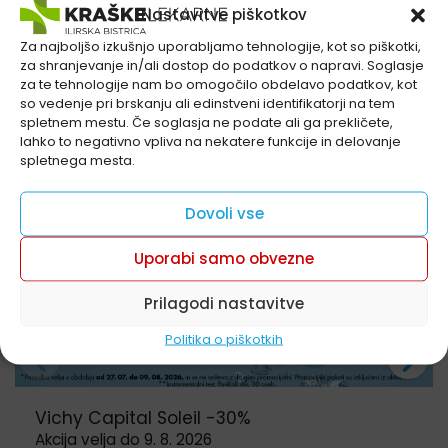
Nastavitve piškotkov
Akcije in ugodnosti v naših
lekarnah
Za najboljšo izkušnjo uporabljamo tehnologije, kot so piškotki,
za shranjevanje in/ali dostop do podatkov o napravi. Soglasje
za te tehnologije nam bo omogočilo obdelavo podatkov, kot
Izdelke je možno kupiti izključno v fizičnih lekarnah in
so vedenje pri brskanju ali edinstveni identifikatorji na tem
niso na voljo za spletni nakup.
spletnem mestu. Če soglasja ne podate ali ga prekličete,
Preglejte seznam naših lekarn
lahko to negativno vpliva na nekatere funkcije in delovanje
spletnega mesta.
Dovoli vse
Uporabi samo obvezne
Prilagodi nastavitve
Politika o piškotkih
Vichy Capital Soleil -30%
Akcija velja do 9. 8. 2026