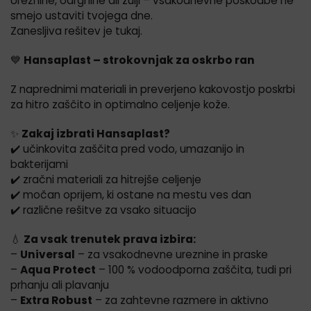
Ureznine, odrgnine ali žulji – vsakodnevne poškodbe ne
smejo ustaviti tvojega dne.
Zanesljiva rešitev je tukaj.
💙
Hansaplast – strokovnjak za oskrbo ran
Z naprednimi materiali in preverjeno kakovostjo poskrbi
za hitro zaščito in optimalno celjenje kože.
✨
Zakaj izbrati Hansaplast?
✔️ učinkovita zaščita pred vodo, umazanijo in
bakterijami
✔️ zračni materiali za hitrejše celjenje
✔️ močan oprijem, ki ostane na mestu ves dan
✔️ različne rešitve za vsako situacijo
💧
Za vsak trenutek prava izbira:
–
Universal
– za vsakodnevne ureznine in praske
–
Aqua Protect
– 100 % vodoodporna zaščita, tudi pri
prhanju ali plavanju
–
Extra Robust
– za zahtevne razmere in aktivno