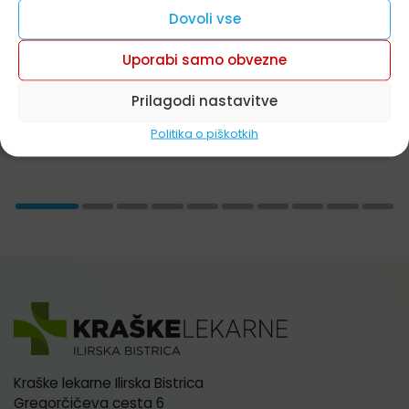
Dovoli vse
Vichy Capital Soleil -30%
Akcija velja do 9. 8. 2026
Uporabi samo obvezne
Preberite več
Prilagodi nastavitve
Politika o piškotkih
Kraške lekarne Ilirska Bistrica
Gregorčičeva cesta 6