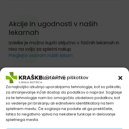
Preskoči sekcijo Akcije in ugodnosti
Akcije in ugodnosti v naših
lekarnah
Izdelke je možno kupiti izključno v fizičnih lekarnah in
niso na voljo za spletni nakup.
Preglejte seznam naših lekarn
Nastavitve piškotkov
Za najboljšo izkušnjo uporabljamo tehnologije, kot so piškotki,
za shranjevanje in/ali dostop do podatkov o napravi. Soglasje
za te tehnologije nam bo omogočilo obdelavo podatkov, kot
so vedenje pri brskanju ali edinstveni identifikatorji na tem
spletnem mestu. Če soglasja ne podate ali ga prekličete,
lahko to negativno vpliva na nekatere funkcije in delovanje
spletnega mesta.