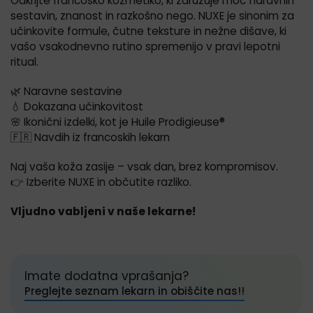
Odkrijte francosko kozmetiko, ki združuje moč naravnih
sestavin, znanost in razkošno nego. NUXE je sinonim za
učinkovite formule, čutne teksture in nežne dišave, ki
vašo vsakodnevno rutino spremenijo v pravi lepotni
ritual.
🌿 Naravne sestavine
💧 Dokazana učinkovitost
🌸 Ikonični izdelki, kot je Huile Prodigieuse®
🇫🇷 Navdih iz francoskih lekarn
Naj vaša koža zasije – vsak dan, brez kompromisov.
👉 Izberite NUXE in občutite razliko.
Vljudno vabljeni v naše lekarne!
Imate dodatna vprašanja?
Preglejte seznam lekarn in obiščite nas!!