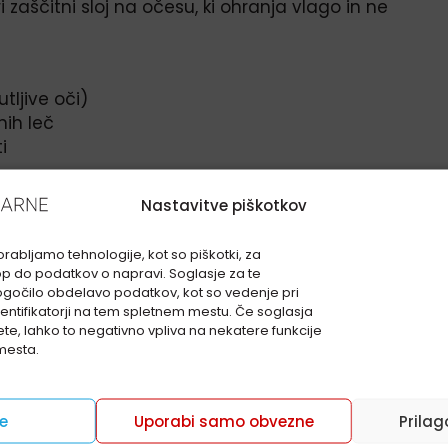
zaščitni sloj na očesu, ki ohranja vlago in ne
tljive oči)
nih leč
i
lažene in brez draženja.
Nastavitve piškotkov
i še danes!
rabljamo tehnologije, kot so piškotki, za
op do podatkov o napravi. Soglasje za te
gočilo obdelavo podatkov, kot so vedenje pri
identifikatorji na tem spletnem mestu. Če soglasja
ete, lahko to negativno vpliva na nekatere funkcije
mesta.
Preglejte seznam lekarn in obiščite nas!!
se
Uporabi samo obvezne
Prilag