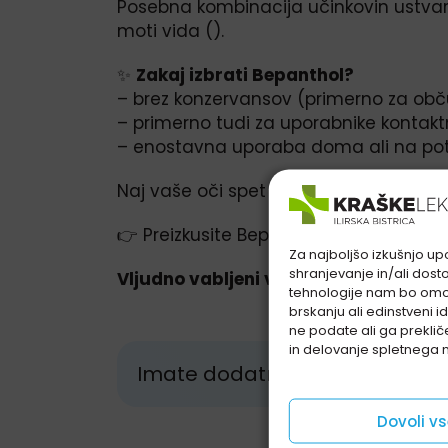
Posebna kombinacija učinkovin ustvari 
moti vida ().
✨
Zakaj izbrati Bepanthol?
– brez konzervansov (primerno za obču
– primerno tudi za uporabnike kontakt
– enostavna uporaba doma ali na pot
Naj vaše oči spet zaživijo – sveže, nav
👉 Preizkusite Bepanthol kapljice za oč
Za najboljšo izkušnjo upo
shranjevanje in/ali dost
Vljudno vabljeni v naše lekarne!
tehnologije nam bo omo
brskanju ali edinstveni 
ne podate ali ga preklič
in delovanje spletnega 
Imate dodatna vprašanja?
Dovoli v