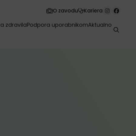
O zavodu
Kariera
 zdravila
Podpora uporabnikom
Aktualno