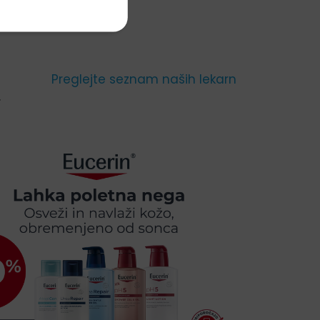
Preglejte seznam naših lekarn
.