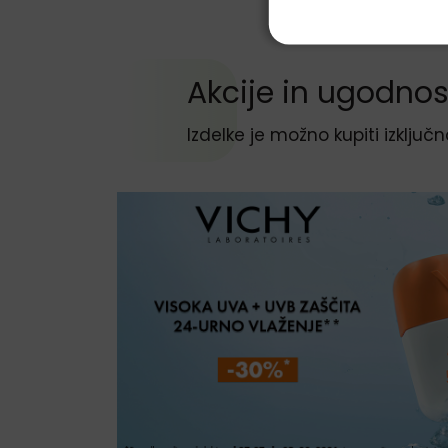
Preskoči sekcijo Akcije in ugodnosti
Akcije in ugodnos
Izdelke je možno kupiti izključn