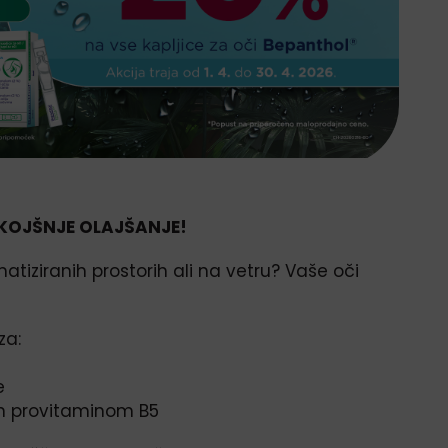
AKOJŠNJE OLAJŠANJE!
imatiziranih prostorih ali na vetru? Vaše oči
za:
e
 in provitaminom B5