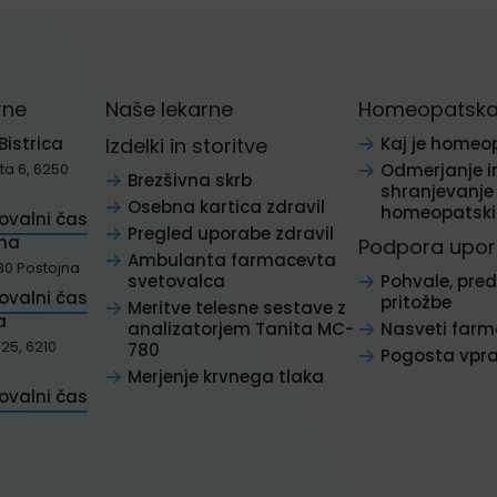
rne
Naše lekarne
Homeopatska 
Bistrica
Izdelki in storitve
Kaj je homeo
a 6, 6250
Odmerjanje i
Brezšivna skrb
shranjevanje
Osebna kartica zdravil
homeopatskih
tovalni čas
Pregled uporabe zdravil
jna
Podpora upo
Ambulanta farmacevta
30 Postojna
svetovalca
Pohvale, pred
tovalni čas
pritožbe
Meritve telesne sestave z
a
analizatorjem Tanita MC-
Nasveti far
25, 6210
780
Pogosta vpr
Merjenje krvnega tlaka
tovalni čas