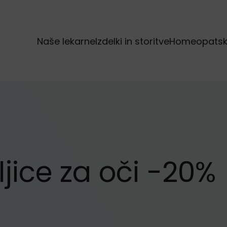
Naše lekarne
Izdelki in storitve
Homeopatska
jice za oči -20%