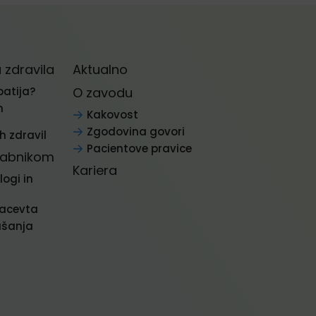
zdravila
Aktualno
patija?
O zavodu
n
Kakovost
Zgodovina govori
 zdravil
Pacientove pravice
rabnikom
Kariera
logi in
macevta
ašanja