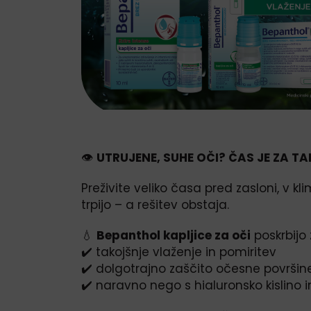
👁️
UTRUJENE, SUHE OČI? ČAS JE ZA T
Preživite veliko časa pred zasloni, v kl
trpijo – a rešitev obstaja.
💧
Bepanthol kapljice za oči
poskrbijo 
✔️ takojšnje vlaženje in pomiritev
✔️ dolgotrajno zaščito očesne površin
✔️ naravno nego s hialuronsko kislino