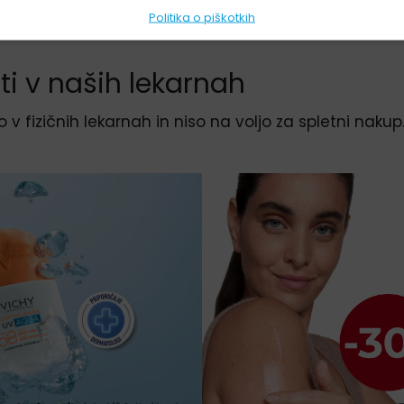
Politika o piškotkih
ti v naših lekarnah
o v fizičnih lekarnah in niso na voljo za spletni nakup