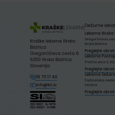
Dežurne leka
Lekarna Ilirska 
Gregorčičeva cest
Kraške lekarne Ilirska
Ilirska Bistrica
Bistrica
Preglejte obra
Gregorčičeva cesta 6
Lekarna Posto
6250 Ilirska Bistrica
Prečna ulica 2, 62
Slovenija
Preglejte obra
Lekarna Sežan
05 711 17 40
Partizanska cesta 
info@krl.si
Sežana
Preglejte obra