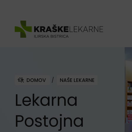
Skoči na vsebino
DOMOV
/
NAŠE LEKARNE
Lekarna
Postojna