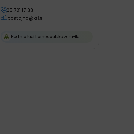
05 721 17 00
postojna@krl.si
Nudimo tudi homeopatska zdravila