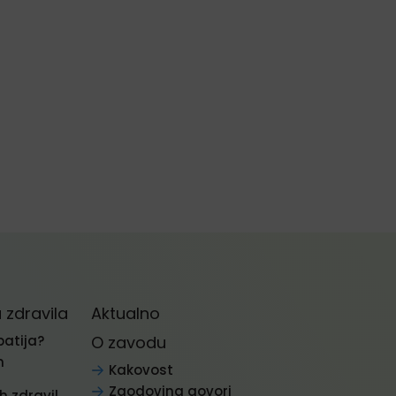
zdravila
Aktualno
patija?
O zavodu
n
Kakovost
Zgodovina govori
 zdravil