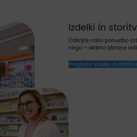
Izdelki in stori
Odkrijte našo ponudbo izd
nego – skrbno izbrane re
Preglejte izdelke in storitv