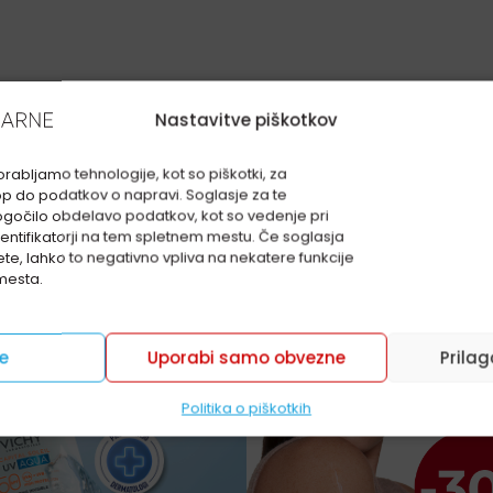
Nastavitve piškotkov
ti v naših lekarnah
rabljamo tehnologije, kot so piškotki, za
op do podatkov o napravi. Soglasje za te
gočilo obdelavo podatkov, kot so vedenje pri
o v fizičnih lekarnah in niso na voljo za spletni nakup
identifikatorji na tem spletnem mestu. Če soglasja
ete, lahko to negativno vpliva na nekatere funkcije
mesta.
se
Uporabi samo obvezne
Prilag
Politika o piškotkih