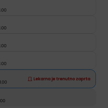
1.00
1.00
1.00
1.00
Lekarna je trenutno zaprta
1.00
.00