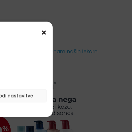
Preglejte seznam naših lekarn
.
odi nastavitve