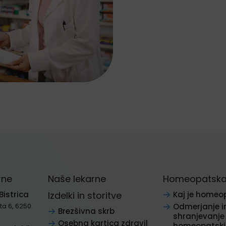
rne
Naše lekarne
Homeopatska 
Bistrica
Izdelki in storitve
Kaj je homeo
a 6, 6250
Odmerjanje i
Brezšivna skrb
shranjevanje
Osebna kartica zdravil
homeopatskih