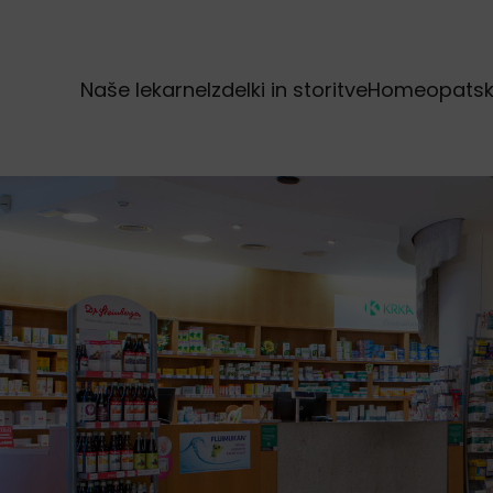
Naše lekarne
Izdelki in storitve
Homeopatska