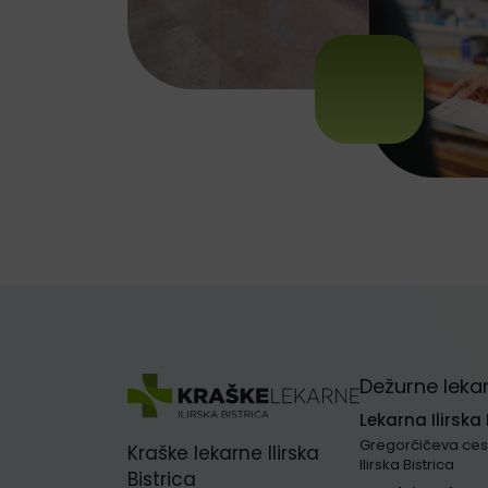
Dežurne leka
Lekarna Ilirska 
Gregorčičeva cest
Kraške lekarne Ilirska
Ilirska Bistrica
Bistrica