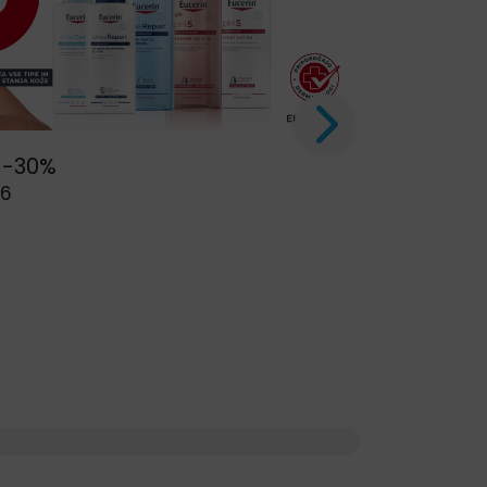
 -30%
26