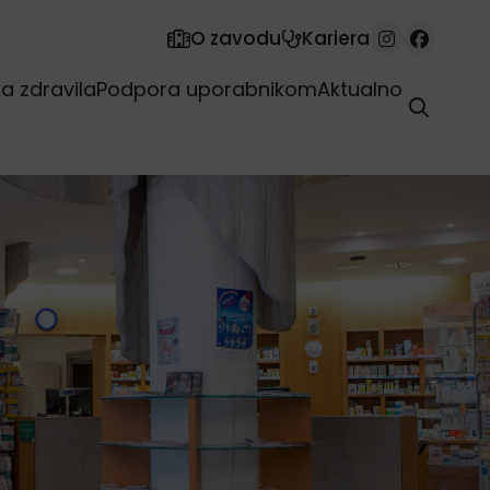
O zavodu
Kariera
 zdravila
Podpora uporabnikom
Aktualno